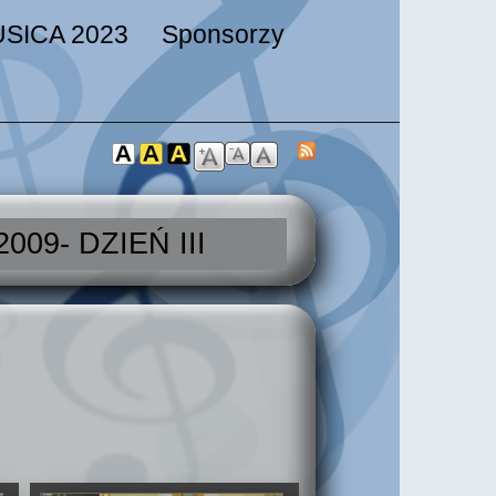
SICA 2023
Sponsorzy
zukiwania
09- DZIEŃ III