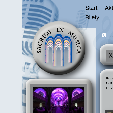
Start
Ak
Bilety
33
X
Konc
CHÓ
REZ