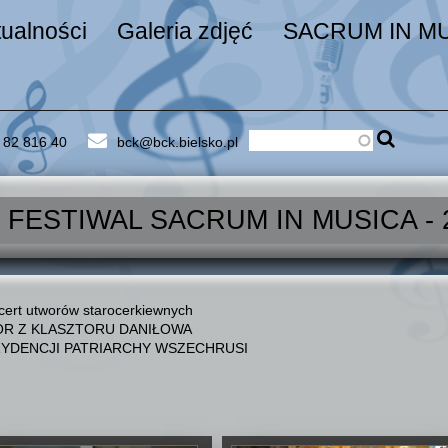
tualności
Galeria zdjęć
SACRUM IN MU
Szukaj
 82 816 40
bck@bck.bielsko.pl
Formularz wys
 FESTIWAL SACRUM IN MUSICA - 20
ert utworów starocerkiewnych
R Z KLASZTORU DANIŁOWA
YDENCJI PATRIARCHY WSZECHRUSI