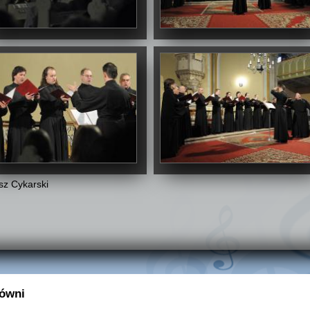
sz Cykarski
łówni